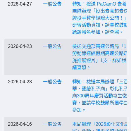
2026-04-27
一般公告
轉知：檢送 PaGamO 素養
團隊辦理「投出素養超素球
牌投手教學經驗大公開！」
研習活動資訊，請貴校鼓勵
踴躍報名參加，請查照。
2026-04-23
一般公告
檢送交通部高速公路局「11
勞動節連續假期高速公路疏
施推展短片」1支，詳如說
請查照。
2026-04-23
一般公告
轉知：檢送本局辦理「三百
華・藝繪孔子廟」彰化孔子
廟300周年慶賀活動寫生徵
賽，並請學校鼓勵所屬學生
參加。
2026-04-16
一般公告
本局辦理「2026彰化文化護