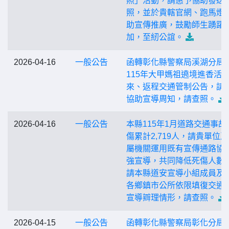
照」活動，請惠予協助發送
照，並於貴轄官網、跑馬燈
助宣傳推廣，鼓勵師生踴躍
加，至紉公誼。
2026-04-16
一般公告
函轉彰化縣警察局溪湖分局
115年大甲媽祖遶境進香活
來、返程交通管制公告，請
協助宣導周知，請查照。
2026-04-16
一般公告
本縣115年1月道路交通事故
傷累計2,719人，請貴單位
屬機關運用既有宣傳通路協
強宣導，共同降低死傷人數
請本縣道安宣導小組成員及
各鄉鎮市公所依限填復交通
宣導辧理情形，請查照。
2026-04-15
一般公告
函轉彰化縣警察局彰化分局