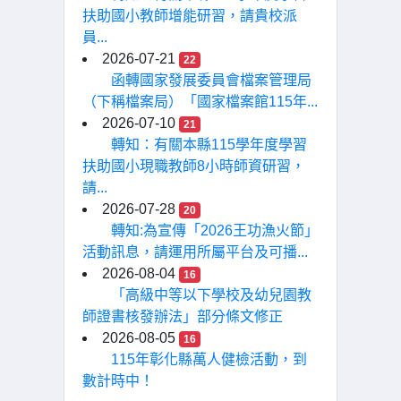
扶助國小教師增能研習，請貴校派
員...
2026-07-21
22
函轉國家發展委員會檔案管理局
（下稱檔案局）「國家檔案館115年...
2026-07-10
21
轉知：有關本縣115學年度學習
扶助國小現職教師8小時師資研習，
請...
2026-07-28
20
轉知:為宣傳「2026王功漁火節」
活動訊息，請運用所屬平台及可播...
2026-08-04
16
「高級中等以下學校及幼兒園教
師證書核發辦法」部分條文修正
2026-08-05
16
115年彰化縣萬人健檢活動，到
數計時中！