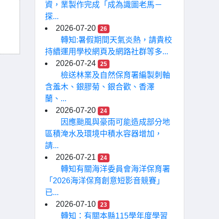
資，業製作完成「成為識圖老馬－
探...
2026-07-20
26
轉知:暑假期間天氣炎熱，請貴校
持續運用學校網頁及網路社群等多...
2026-07-24
25
檢送林業及自然保育署編製刺軸
含羞木、銀膠菊、銀合歡、香澤
蘭、...
2026-07-20
24
因應颱風與豪雨可能造成部分地
區積淹水及環境中積水容器增加，
請...
2026-07-21
24
轉知有關海洋委員會海洋保育署
「2026海洋保育創意短影音競賽」
已...
2026-07-10
23
轉知：有關本縣115學年度學習