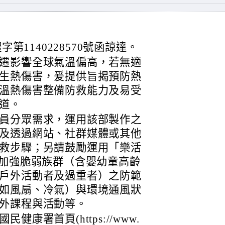
字第1140228570號函諒達。
遷影響全球氣溫偏高，若無適
生熱傷害，爰提供旨揭預防熱
溫熱傷害整備防救能力及易受
道。
員分眾需求，運用該部製作之
及透過網站、社群媒體或其他
救步驟；另請鼓勵運用「樂活
並加強脆弱族群（含嬰幼童高齡
戶外活動者及過重者）之防範
如風扇、冷氣）與環境通風狀
外課程與活動等。
康署首頁(https://www.