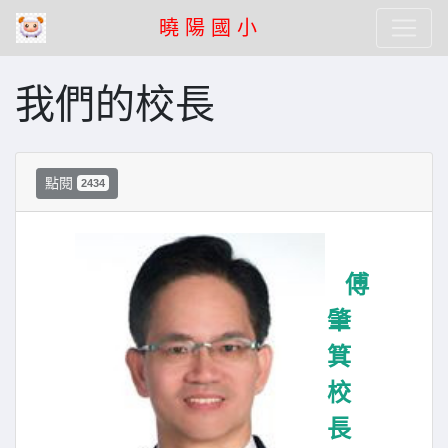
曉 陽 國 小
我們的校長
點閱
2434
傅
肇
箕
校
長