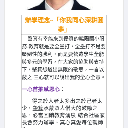
辦學理念~「你我同心深耕圓
夢」
肇箕
有幸能來到優質的
曉陽國小
服
務-教育就是要全壘打，全壘打不是要
壓倒性的勝利，而是要營造學生全能
與多元的學習，在大家的協助與支持
下，
肇箕
想道出無限的敬意，一言以
蔽之-三心就可以說出我的全心全意。
一心首推感恩心
：
得之於人者太多出之於己者太
少，
肇箕
承蒙眾人偌大的鼓勵之
恩，必當回饋教育湧泉-結合社區家
長會努力辦學、真心真愛每位親師