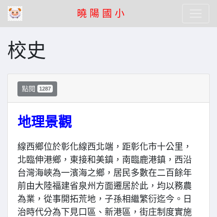
曉 陽 國 小
校史
點閱
1287
地理景觀
線西鄉位於彰化線西北端，距彰化市十公里，
北臨伸港鄉，東接和美鎮，南臨鹿港鎮，西沿
台灣海峽為一濱海之鄉，居民多數在二百餘年
前由大陸福建省泉州方面遷居於此，均以務農
為業，從事開拓荒地，子孫相繼繁衍迄今。日
治時代分為下見口區、新港區，街庄制度實施