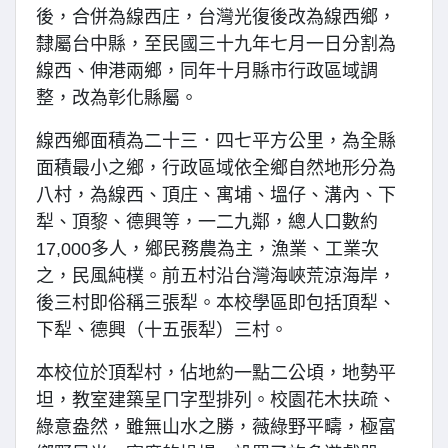
後，合併為線西庄，台灣光復後改為線西鄉，
隸屬台中縣，至民國三十九年七月一日分割為
線西、伸港兩鄉，同年十月縣市行政區域調
整，改為彰化縣屬。
線西鄉面積為二十三．四七平方公里，為全縣
面積最小之鄉，行政區域依全鄉自然地形分為
八村，為線西、頂庄、寓埔、塭仔、溝內、下
犁、頂黎、德興等，一二九鄰，總人口數約
17,000多人，鄉民務農為主，漁業、工業次
之，民風純樸。前五村沿台灣海峽荒涼海岸，
後三村即俗稱三張犁。本校學區即包括頂犁、
下犁、德興（十五張犁）三村。
本校位於頂犁村，佔地約一點二公頃，地勢平
坦，教室建築呈ㄇ字型排列。校園花木扶疏、
綠意盎然，雖無山水之勝，薇綠野平疇，極富