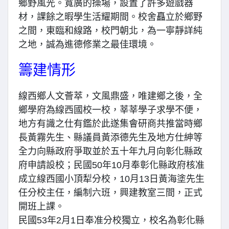
鄉野風光。寬廣的操場，設置了許多遊戲器
材，課餘之暇學生活耀期間。校舍矗立於鄉野
之間，東臨和線路，校門朝北，為一寧靜詳純
之地，誠為進德修業之最佳環境。
籌建情形
線西鄉人文薈萃，文風鼎盛，唯建鄉之後，全
鄉學府為線西國校一校，莘莘學子求學不便，
地方有識之仕有鑑於此遂集會研商共推當時鄉
長黃霧先生、縣議員黃添德先生及地方仕紳等
全力向縣政府爭取並於五十年九月向彰化縣政
府申請設校；民國50年10月奉彰化縣政府核准
成立線西國小頂犁分校，10月13日黃海塗先生
任分校主任，編制六班，興建教室三間，正式
開班上課。
民國53年2月1日奉准分校獨立，校名為彰化縣