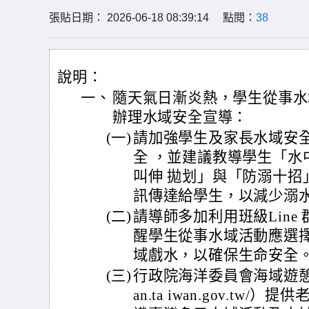
張貼日期： 2026-06-18 08:39:14 點閱：
38
說明：
一、
隨天氣日漸炎熱，學生從事水
辦理水域安全宣導：
(一)
請加強學生及家長水域安
全 ，並建議教導學生「水
叫伸 拋划」與「防溺十招
訊傳達給學生，以減少溺
(二)
請導師多加利用班級Line
醒學生從事水域活動應選
域戲水，以確保生命安全
(三)
行政院海洋委員會海域遊憩平台
an.ta iwan.gov.t