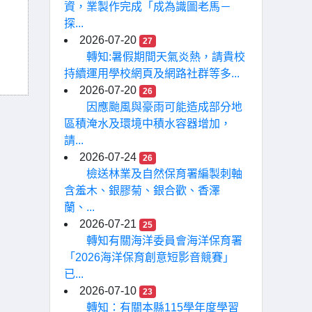
資，業製作完成「成為識圖老馬－
探...
2026-07-20
27
轉知:暑假期間天氣炎熱，請貴校
持續運用學校網頁及網路社群等多...
2026-07-20
26
因應颱風與豪雨可能造成部分地
區積淹水及環境中積水容器增加，
請...
2026-07-24
26
檢送林業及自然保育署編製刺軸
含羞木、銀膠菊、銀合歡、香澤
蘭、...
2026-07-21
25
轉知有關海洋委員會海洋保育署
「2026海洋保育創意短影音競賽」
已...
2026-07-10
23
轉知：有關本縣115學年度學習