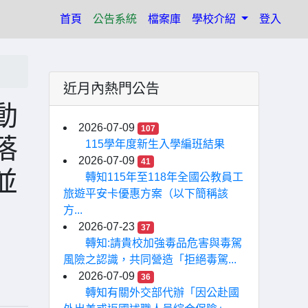
(current)
首頁
公告系統
檔案庫
學校介紹
登入
近月內熱門公告
動
2026-07-09
107
落
115學年度新生入學編班結果
2026-07-09
41
並
轉知115年至118年全國公教員工
旅遊平安卡優惠方案（以下簡稱該
方...
2026-07-23
37
轉知:請貴校加強毒品危害與毒駕
風險之認識，共同營造「拒絕毒駕...
2026-07-09
36
轉知有關外交部代辦「因公赴國