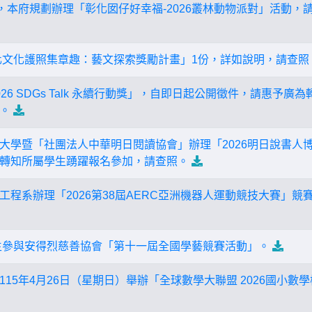
節，本府規劃辦理「彰化囡仔好幸福-2026叢林動物派對」活動
彰化文化護照集章趣：藝文探索獎勵計畫」1份，詳如說明，請查照
26 SDGs Talk 永續行動獎」，自即日起公開徵件，請惠予
。
大學暨「社團法人中華明日閱讀協會」辦理「2026明日說書人博
轉知所屬學生踴躍報名參加，請查照。
工程系辦理「2026第38屆AERC亞洲機器人運動競技大賽」
生參與安得烈慈善協會「第十一屆全國學藝競賽活動」。
5年4月26日（星期日）舉辦「全球數學大聯盟 2026國小數學檢定暨測