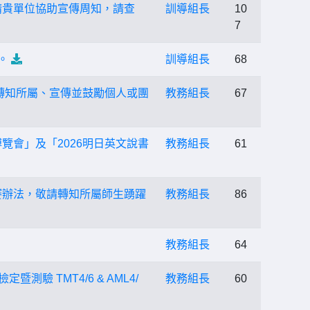
，請貴單位協助宣傳周知，請查
訓導組長
10
7
。
訓導組長
68
廣為轉知所屬、宣傳並鼓勵個人或團
教務組長
67
覽會」及「2026明日英文說書
教務組長
61
競賽辦法，敬請轉知所屬師生踴躍
教務組長
86
教務組長
64
驗 TMT4/6 & AML4/
教務組長
60