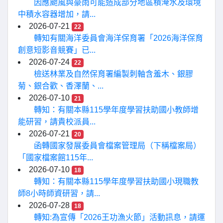
因應颱風與豪雨可能造成部分地區積淹水及環境
中積水容器增加，請...
2026-07-21
22
轉知有關海洋委員會海洋保育署「2026海洋保育
創意短影音競賽」已...
2026-07-24
22
檢送林業及自然保育署編製刺軸含羞木、銀膠
菊、銀合歡、香澤蘭、...
2026-07-10
21
轉知：有關本縣115學年度學習扶助國小教師增
能研習，請貴校派員...
2026-07-21
20
函轉國家發展委員會檔案管理局（下稱檔案局）
「國家檔案館115年...
2026-07-10
18
轉知：有關本縣115學年度學習扶助國小現職教
師8小時師資研習，請...
2026-07-28
18
轉知:為宣傳「2026王功漁火節」活動訊息，請運