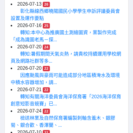
2026-07-13
26
彰化縣線西鄉曉陽國民小學學生申訴評議委員會
設置及運作要點
2026-07-16
25
轉知:本中心為推廣國土測繪圖資，業製作完成
「成為識圖老馬－探...
2026-07-20
24
轉知:暑假期間天氣炎熱，請貴校持續運用學校網
頁及網路社群等多...
2026-07-20
22
因應颱風與豪雨可能造成部分地區積淹水及環境
中積水容器增加，請...
2026-07-21
22
轉知有關海洋委員會海洋保育署「2026海洋保育
創意短影音競賽」已...
2026-07-24
22
檢送林業及自然保育署編製刺軸含羞木、銀膠
菊、銀合歡、香澤蘭、...
2026-07-10
21