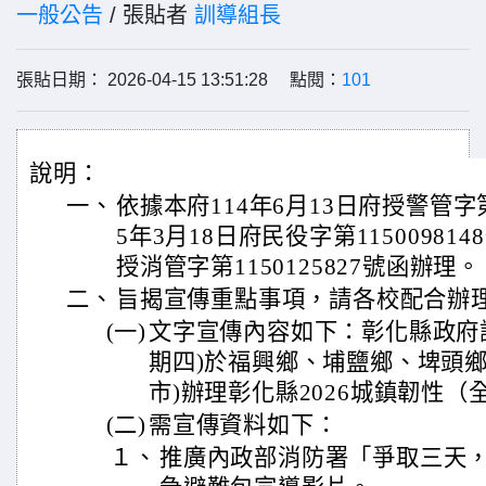
一般公告
/ 張貼者
訓導組長
張貼日期： 2026-04-15 13:51:28 點閱：
101
說明：
一、
依據本府114年6月13日府授警管字第1
5年3月18日府民役字第115009814
授消管字第1150125827號函辦理。
二、
旨揭宣傳重點事項，請各校配合辦
(一)
文字宣傳內容如下：彰化縣政府謹訂
期四)於福興鄉、埔鹽鄉、埤頭鄉
市)辦理彰化縣2026城鎮韌性
(二)
需宣傳資料如下：
１、
推廣內政部消防署「爭取三天