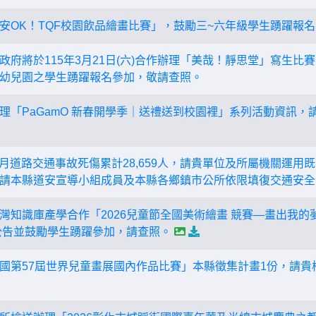
安OK！TQF校園飲品繪畫比賽」，鼓勵三~六年級學生踴躍報
政府將於115年3月21日(六)合作辦理「美哉！靜思堂」寫生比
幼兒園之學生踴躍報名參加，敬請查照。
理「PaGamO 新春開學季｜送禮送到校園裡」系列活動資訊
-11月道路交通事故死傷累計28,659人，請貴單位及所屬機關運
請本縣道安宣導小組成員及本縣各鄉鎮市公所依限填復交通安全
灣知識庫產學合作「2026兒童節全國美術繪畫 競賽—畫出我
公告並鼓勵學生踴躍參加，請查照。
國第57屆世界兒童畫展國內作品比賽」本縣徵集計畫1份，請貴