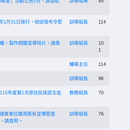
都晚會」活動公告1份，請協助
訓導組長
95
年1月31日施行，檢送發布令影
訓導組長
114
權，製作相關宣導短片，請貴
訓導組長
10
1
輔導主任
114
訓導組長
96
15年度第1次原住民族語言能
教務組長
70
，請貴單位運用既有宣傳管道
訓導組長
76
，請查照。