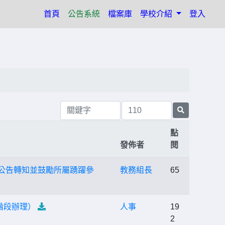
(current)
首頁
公告系統
檔案庫
學校介紹
登入
點
發佈者
閱
助公告轉知並鼓勵所屬踴躍參
教務組長
65
階段辦理）
人事
19
2