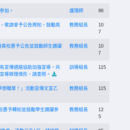
名參加。
護理師
86
賽，敬請會予公告周知，鼓勵高
教務組長
10
7
，請貴校惠予公告並鼓勵師生踴躍
教務組長
10
7
用既有宣傳通路協助加強宣導，共
訓導組長
115
宣導辧理情形，請查照。
的夢想職業！」活動宣傳文宣乙
教務組長
115
校惠予轉知並鼓勵學生踴躍參
教務組長
12
5