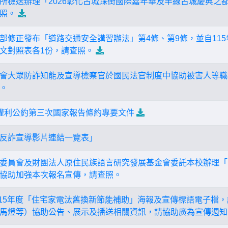
所檢送辦理「2026彰化古城踩街國際嘉年華及半線古城慶典之
照。
部修正發布「道路交通安全講習辦法」第4條、第9條，並自115
文對照表各1份，請查照。
會大眾防詐知能及宣導檢察官於國民法官制度中協助被害人等職
。
礙者權利公約第三次國家報告條約專要文件
反詐宣導影片連結一覽表」
委員會及財團法人原住民族語言研究發展基金會委託本校辦理「1
協助加強本次報名宣傳，請查照。
115年度「住宅家電汰舊換新節能補助」海報及宣傳標語電子檔
馬燈等）協助公告、展示及播送相關資訊，請協助廣為宣傳週知