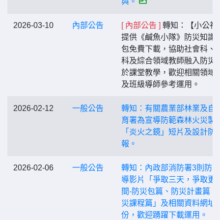
與。
2026-03-10
內部公告
[ 內部公告 ]
轉知：【小公視
提供《鹹魚小隊》防災知識
包免費下載，協助社會科、
科及綜合領域教師融入防災
於課堂教學，歡迎相關領域
及班級導師參考運用。
2026-02-12
一般公告
轉知：有關農業部林業及自
育署為宣導防範森林火災製
「炎火之鏡」短片及設計防
報。
2026-02-06
一般公告
轉知：內政部消防署3則防
導影片「爭取三天，爭取更
間-防災包篇、防災計畫篇、
災課程篇」及相關資料網址
份，歡迎踴躍下載運用。