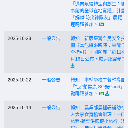
「邁向永續轉型與創生：城
事館的全球在地實踐」計畫
「解鎖!防災神隊友」展覽，
迎踴躍參加。
2025-10-28
一般公告
轉知：新版臺灣全民安全指
冊《當危機來臨時：臺灣全
全指引》，國防部已於114年
月16日公布，歡迎踴躍參閱
2025-10-22
一般公告
轉知：本縣學校午餐輔導團
「"芝"想健康 SO鼓Good」
勵踴躍參加。
2025-10-14
一般公告
轉知：農業部農糧署補助社
人大享食育協會辦理「一口
旅程-蔬菜供應鏈小旅行（第