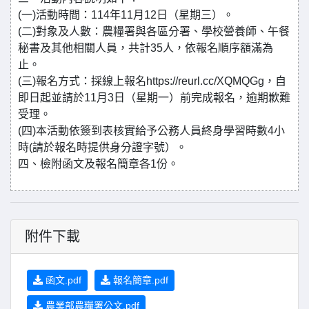
(一)活動時間：114年11月12日（星期三）。
(二)對象及人數：農糧署與各區分署、學校營養師、午餐
秘書及其他相關人員，共計35人，依報名順序額滿為
止。
(三)報名方式：採線上報名https://reurl.cc/XQMQGg，自
即日起並請於11月3日（星期一）前完成報名，逾期歉難
受理。
(四)本活動依簽到表核實給予公務人員終身學習時數4小
時(請於報名時提供身分證字號）。
四、檢附函文及報名簡章各1份。
附件下載
函文.pdf
報名簡章.pdf
農業部農糧署公文.pdf