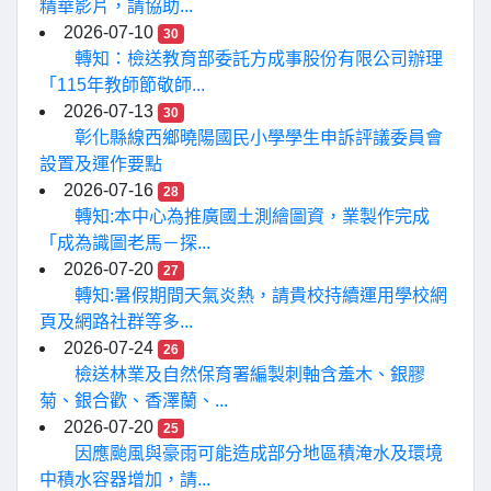
精華影片，請協助...
2026-07-10
30
轉知：檢送教育部委託方成事股份有限公司辦理
「115年教師節敬師...
2026-07-13
30
彰化縣線西鄉曉陽國民小學學生申訴評議委員會
設置及運作要點
2026-07-16
28
轉知:本中心為推廣國土測繪圖資，業製作完成
「成為識圖老馬－探...
2026-07-20
27
轉知:暑假期間天氣炎熱，請貴校持續運用學校網
頁及網路社群等多...
2026-07-24
26
檢送林業及自然保育署編製刺軸含羞木、銀膠
菊、銀合歡、香澤蘭、...
2026-07-20
25
因應颱風與豪雨可能造成部分地區積淹水及環境
中積水容器增加，請...