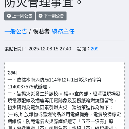
防火管理事宜。
上一則公告
下一則公告
一般公告
/ 張貼者
總務主任
張貼日期： 2025-12-08 15:27:40 點閱：
209
說明：
一、依據本府消防局114年12月1日彰消預字第
1140037575號辦理。
二、旨揭火災發生於該校○○樓○○室內部，經清理現場發
現電源配線及插座等用電跡象及瓦楞紙箱燃燒殘留物，
初步研判為電氣因素引燃火災，建議策進作為如下：
(一)勿堆放雜物或易燃物品於用電設備旁，電氣設備應定
期維護，防範電氣火災應謹記遵守「五不一沒有」原
則，包括用電「不」超過負載、電線「不」綑綁折損、