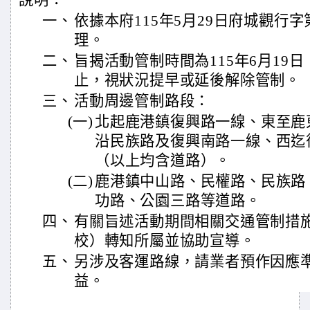
說明：
一、
依據本府115年5月29日府城觀行字第1
理。
二、
旨揭活動管制時間為115年6月19日
止，視狀況提早或延後解除管制。
三、
活動周邊管制路段：
(一)
北起鹿港鎮復興路一線、東至鹿
沿民族路及復興南路一線、西迄
（以上均含道路）。
(二)
鹿港鎮中山路、民權路、民族路
功路、公園三路等道路。
四、
有關旨述活動期間相關交通管制措
校）轉知所屬並協助宣導。
五、
另涉及客運路線，請業者預作因應
益。