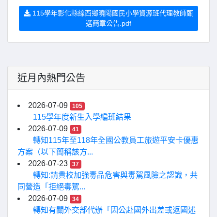
115學年彰化縣線西鄉曉陽國民小學資源班代理教師甄
選簡章公告.pdf
近月內熱門公告
2026-07-09
105
115學年度新生入學編班結果
2026-07-09
41
轉知115年至118年全國公教員工旅遊平安卡優惠
方案（以下簡稱該方...
2026-07-23
37
轉知:請貴校加強毒品危害與毒駕風險之認識，共
同營造「拒絕毒駕...
2026-07-09
34
轉知有關外交部代辦「因公赴國外出差或返國述