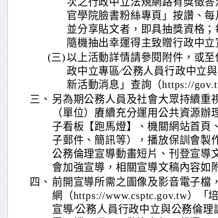
次之行政中立法規網路有獎徵答
官學院臉書粉絲專頁」按讚、每
並分享貼文者，即具抽獎資格；
隨機抽出幸運得主致贈行政中立
(三)
以上活動詳情請參閱附件，或至
政中立專區∕公務人員行政中立與
新活動消息」查詢（https://gov.
三、
另為期公務人員及社會大眾持續重
（單位）賡續充分運用公共資源辦理
子看板【跑馬燈】、機關網站首頁
子郵件、簡訊等），播放保訓會製
公務倫理宣導動畫短片、刊登宣導
會加強宣導，相關宣導文稿內容如
四、
前開宣導所需之圖像及影音電子檔
網（https://www.csptc.gov.
宣導∕公務人員行政中立與公務倫理