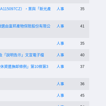
15097CZ），業與「新光產
人事
35
開徵選由富邦產物保險股份有限公
人事
41
人事
35
及「說明告示」文宣電子檔
人事
40
休資遣撫卹條例」第10條第3
人事
37
人事
36
人事
45