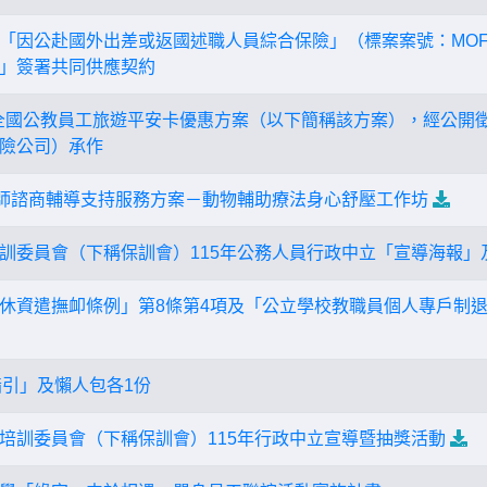
「因公赴國外出差或返國述職人員綜合保險」（標案案號：MOFA1
」簽署共同供應契約
8年全國公教員工旅遊平安卡優惠方案（以下簡稱該方案），經公
險公司）承作
教師諮商輔導支持服務方案－動物輔助療法身心舒壓工作坊
訓委員會（下稱保訓會）115年公務人員行政中立「宣導海報」
休資遣撫卹條例」第8條第4項及「公立學校教職員個人專戶制退
指引」及懶人包各1份
培訓委員會（下稱保訓會）115年行政中立宣導暨抽獎活動