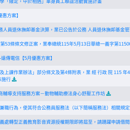
學「緣定，中於相遇」單身員工聯誼活動實施計畫
優惠方案】
公務人員退休撫卹基金決算，業已公告於公務 人員退休撫卹基金
第53條條文修正案，業奉總統115年5月13日華總一義字第11500
-遠傳電信【5月優惠方案】
上課作業辦法」部分條文及第4條附表，業 經 行政 院 115 年4
布施行
諮商輔導支持服務方案－動物輔助療法身心舒壓工作坊
兼職行為，使其符合公務員服務法（以下簡稱服務法）相關規定
義處轉型正義教育影音資源授權期限即將屆至，請踴躍申請借閱