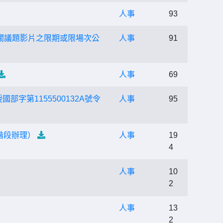
人事
93
關議題影片之限期或限場次公
人事
91
人事
69
字第1155500132A號令
人事
95
階段辦理）
人事
19
4
人事
10
2
人事
13
2