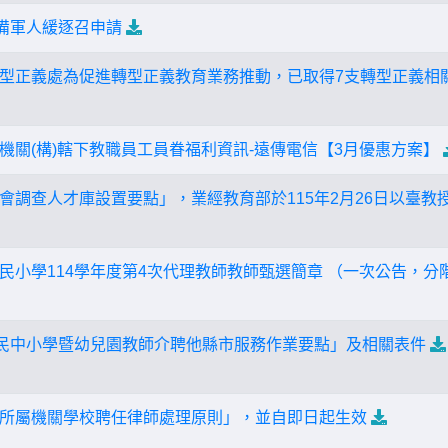
後備軍人緩逐召申請
型正義處為促進轉型正義教育業務推動，已取得7支轉型正義相
機關(構)轄下教職員工員眷福利資訊-遠傳電信【3月優惠方案】
調查人才庫設置要點」，業經教育部於115年2月26日以臺教授國部
民小學114學年度第4次代理教師教師甄選簡章 （一次公告，分
國民中小學暨幼兒園教師介聘他縣市服務作業要點」及相關表件
所屬機關學校聘任律師處理原則」，並自即日起生效