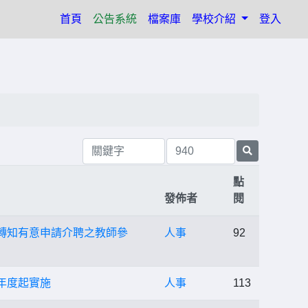
(current)
首頁
公告系統
檔案庫
學校介紹
登入
點
發佈者
閱
轉知有意申請介聘之教師參
人事
92
年度起實施
人事
113