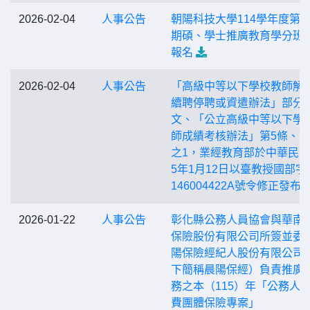
2026-02-04
人事公告
朝陽科技大學114學年度第2
期碩、學士推廣教育學分班
報名
2026-02-04
人事公告
「高級中等以下學校教師解
續聘停聘或資遣辦法」部分
文、「公立高級中等以下學
師成績考核辦法」第5條、第
之1，業經教育部於中華民國
5年1月12日以臺教授國部字
146004422A號令修正發布
2026-01-22
人事公告
彰化縣公務人員協會與華南
保險股份有限公司所簽並委
陽保險經紀人股份有限公司
下簡稱晨陽保經）負責推廣
務之本（115）年「公務人
費團體保險專案」