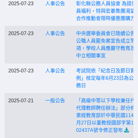
2025-07-23
人事公告
彰化縣公務人員協會 為提供
員福利，特與宏碁集團渴望
合作推動會限時優惠團購方
2025-07-23
人事公告
中央選舉委員會已陸續公告
公職人員罷免案宣告成立等
項，學校人員應嚴守教育及
中立相關事宜
2025-07-23
人事公告
考試院依「紀念日及節日實
例」核定每年6月23日為公
務日
2025-07-21
一般公告
「高級中等以下學校兼任代
代理教師聘任辦法」部分條
業經教育部於中華民國114年
月27日以臺教授國部字第114
02437A號令修正發布