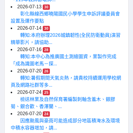
2026-07-13
30
彰化縣線西鄉曉陽國民小學學生申訴評議委員會
設置及運作要點
2026-07-14
30
轉知:本府辦理2026城鎮韌性(全民防衛動員)演習
精華影片，請協助...
2026-07-16
28
轉知:本中心為推廣國土測繪圖資，業製作完成
「成為識圖老馬－探...
2026-07-20
26
轉知:暑假期間天氣炎熱，請貴校持續運用學校網
頁及網路社群等多...
2026-07-24
25
檢送林業及自然保育署編製刺軸含羞木、銀膠
菊、銀合歡、香澤蘭、...
2026-07-20
24
因應颱風與豪雨可能造成部分地區積淹水及環境
中積水容器增加，請...