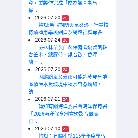
資，業製作完成「成為識圖老馬－
探...
2026-07-20
26
轉知:暑假期間天氣炎熱，請貴校
持續運用學校網頁及網路社群等多...
2026-07-24
26
檢送林業及自然保育署編製刺軸
含羞木、銀膠菊、銀合歡、香澤
蘭、...
2026-07-20
24
因應颱風與豪雨可能造成部分地
區積淹水及環境中積水容器增加，
請...
2026-07-21
24
轉知有關海洋委員會海洋保育署
「2026海洋保育創意短影音競賽」
已...
2026-07-10
23
轉知：有關本縣115學年度學習