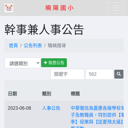
曉 陽 國 小
幹事兼人事公告
首頁
公告列表
職稱搜尋
我想公告
日期
類別
標題
2023-06-08
人事公告
中華電信為嘉惠各級學校莘
子及教職員，特別提供【畢
季】促案與【這夏飛太遠】