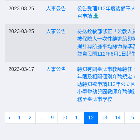
2023-03-25
人事公告
公告受理113年度後備軍人
召申請
2023-03-25
人事公告
檢送銓敘部修正「公教人員
被保險人一次性離退給與按
提計算所據平均餘命標準表
並自民國112年6月1日起生
2023-03-17
人事公告
轉知有關臺北市教師轉任、
年限及相關個別介聘規定，
助轉知欲申請112年公立國
小學暨幼兒園教師介聘他縣
務至臺北市學校
‹
1
2
...
9
10
11
12
13
14
15