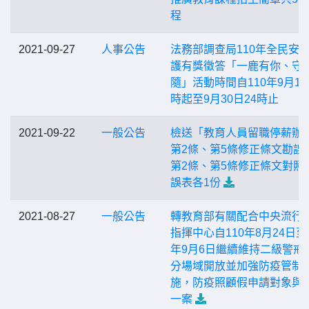
程
2021-09-27
人事公告
法務部調查局110年全民安
護有獎徵答「一鹿有你、守
隨」活動時間自110年9月1日
時起至9月30日24時止
2021-09-22
一般公告
檢送「教育人員留職停薪辦
第2條、第5條修正條文勘誤
第2條、第5條修正條文對照
誤表各1份
2021-08-27
一般公告
轉教育部有關配合中央流行
指揮中心自110年8月24日至1
年9月6日繼續維持二級警戒
分場域開放並加強防疫管制
施，防疫照顧假申請對象與
一案