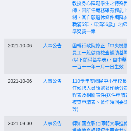
教授身心障礙學生之特殊教
師，因所任職務確有體能上
制，其自願退休條件調降為
職滿5年，年滿56歲」之認
準疑義一案
2021-10-06
人事公告
函轉行政院修正「中央機關(
員工一般健康檢查補助基準
(以下簡稱基準表)，自中華
一百十一年一月一日生效
2021-10-06
人事公告
110學年度國民中小學校長
任候聘人員甄選著作給分審
程表及相關表件(送件申請表
複查申請表、著作領回委託
等)
2021-09-30
人事公告
轉知國立彰化師範大學進修
推廣教育課程招生簡章共5