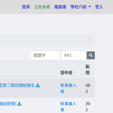
(current)
首頁
公告系統
檔案庫
學校介紹
登入
點
發佈者
閱
暨第二階段開始報名
幹事兼人
48
事
3
階段辦理)
幹事兼人
39
事
2