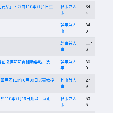
要點」，並自110年7月1日生
幹事兼人
34
事
4
幹事兼人
34
事
3
幹事兼人
117
事
6
育嬰留職停薪薪資補助要點」及
幹事兼人
30
事
0
民國110年6月30日以臺教授
幹事兼人
27
事
9
110年7月19日起以「遠距
幹事兼人
53
事
5