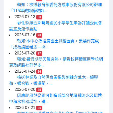
轉知：檢送教育部委託方成事股份有限公司辦理
「115年教師節敬師...
2026-07-13
30
彰化縣線西鄉曉陽國民小學學生申訴評議委員會
設置及運作要點
2026-07-16
28
轉知:本中心為推廣國土測繪圖資，業製作完成
「成為識圖老馬－探...
2026-07-20
27
轉知:暑假期間天氣炎熱，請貴校持續運用學校網
頁及網路社群等多...
2026-07-24
26
檢送林業及自然保育署編製刺軸含羞木、銀膠
菊、銀合歡、香澤蘭、...
2026-07-20
25
因應颱風與豪雨可能造成部分地區積淹水及環境
中積水容器增加，請...
2026-07-21
25