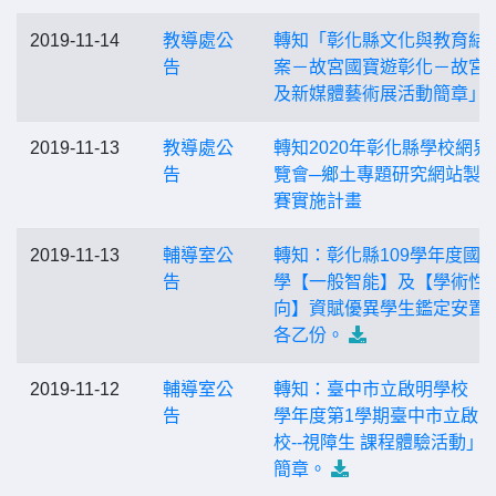
2019-11-14
教導處公
轉知「彰化縣文化與教育結
告
案－故宮國寶遊彰化－故宮
及新媒體藝術展活動簡章」
2019-11-13
教導處公
轉知2020年彰化縣學校網界
告
覽會─鄉土專題研究網站製
賽實施計畫
2019-11-13
輔導室公
轉知：彰化縣109學年度國
告
學【一般智能】及【學術性
向】資賦優異學生鑑定安置
各乙份。
2019-11-12
輔導室公
轉知：臺中市立啟明學校「1
告
學年度第1學期臺中市立啟
校--視障生 課程體驗活動」
簡章。