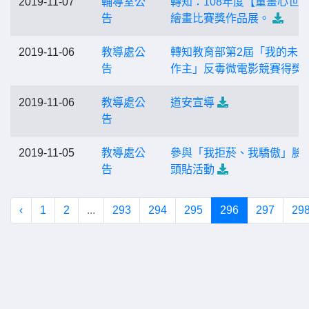
2019-11-07
輔導室公
轉知：108年度【童畫心世
告
繪畫比賽獎作品展。
2019-11-06
教導處公
轉知教育部第2屆「我的未
告
作主」反毒微電影競賽得獎
2019-11-06
教導處公
道安宣導
告
2019-11-05
教導處公
參與「我拒菸、我驕傲」臉
告
頭貼活動
‹
1
2
...
293
294
295
296
297
29