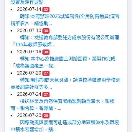
設置及運作要點
2026-07-14
32
轉知:本府辦理2026城鎮韌性(全民防衛動員)演習
精華影片，請協助...
2026-07-10
30
轉知：檢送教育部委託方成事股份有限公司辦理
「115年教師節敬師...
2026-07-16
30
轉知:本中心為推廣國土測繪圖資，業製作完成
「成為識圖老馬－探...
2026-07-20
27
轉知:暑假期間天氣炎熱，請貴校持續運用學校網
頁及網路社群等多...
2026-07-24
27
檢送林業及自然保育署編製刺軸含羞木、銀膠
菊、銀合歡、香澤蘭、...
2026-07-20
26
因應颱風與豪雨可能造成部分地區積淹水及環境
中積水容器增加，請...