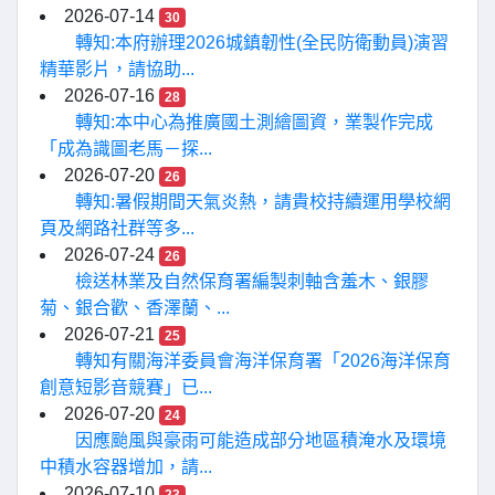
2026-07-14
30
轉知:本府辦理2026城鎮韌性(全民防衛動員)演習
精華影片，請協助...
2026-07-16
28
轉知:本中心為推廣國土測繪圖資，業製作完成
「成為識圖老馬－探...
2026-07-20
26
轉知:暑假期間天氣炎熱，請貴校持續運用學校網
頁及網路社群等多...
2026-07-24
26
檢送林業及自然保育署編製刺軸含羞木、銀膠
菊、銀合歡、香澤蘭、...
2026-07-21
25
轉知有關海洋委員會海洋保育署「2026海洋保育
創意短影音競賽」已...
2026-07-20
24
因應颱風與豪雨可能造成部分地區積淹水及環境
中積水容器增加，請...
2026-07-10