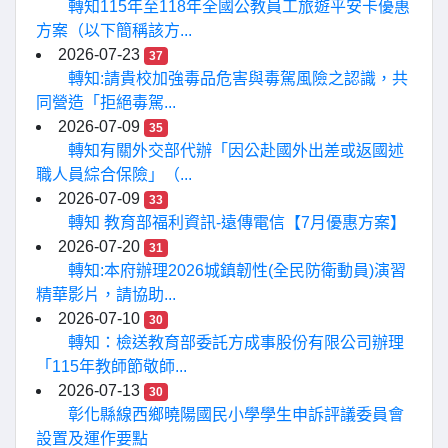
轉知115年至118年全國公教員工旅遊平安卡優惠
方案（以下簡稱該方...
2026-07-23
37
轉知:請貴校加強毒品危害與毒駕風險之認識，共
同營造「拒絕毒駕...
2026-07-09
35
轉知有關外交部代辦「因公赴國外出差或返國述
職人員綜合保險」（...
2026-07-09
33
轉知 教育部福利資訊-遠傳電信【7月優惠方案】
2026-07-20
31
轉知:本府辦理2026城鎮韌性(全民防衛動員)演習
精華影片，請協助...
2026-07-10
30
轉知：檢送教育部委託方成事股份有限公司辦理
「115年教師節敬師...
2026-07-13
30
彰化縣線西鄉曉陽國民小學學生申訴評議委員會
設置及運作要點