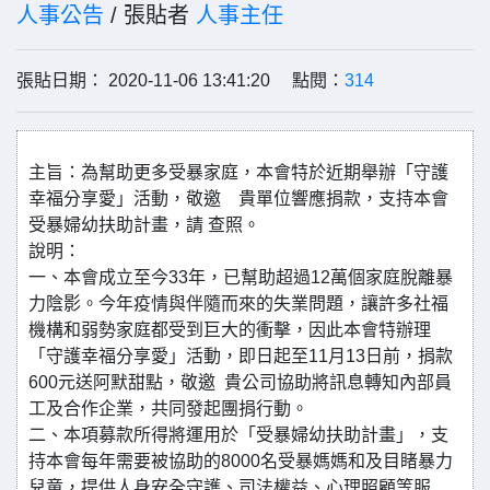
人事公告
/ 張貼者
人事主任
張貼日期： 2020-11-06 13:41:20 點閱：
314
主旨：為幫助更多受暴家庭，本會特於近期舉辦「守護
幸福分享愛」活動，敬邀 貴單位響應捐款，支持本會
受暴婦幼扶助計畫，請 查照。
說明：
一、本會成立至今33年，已幫助超過12萬個家庭脫離暴
力陰影。今年疫情與伴隨而來的失業問題，讓許多社福
機構和弱勢家庭都受到巨大的衝擊，因此本會特辦理
「守護幸福分享愛」活動，即日起至11月13日前，捐款
600元送阿默甜點，敬邀 貴公司協助將訊息轉知內部員
工及合作企業，共同發起團捐行動。
二、本項募款所得將運用於「受暴婦幼扶助計畫」，支
持本會每年需要被協助的8000名受暴媽媽和及目睹暴力
兒童，提供人身安全守護、司法權益、心理照顧等服