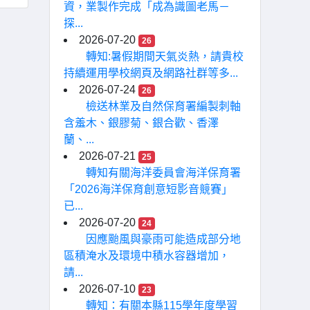
資，業製作完成「成為識圖老馬－
探...
2026-07-20
26
轉知:暑假期間天氣炎熱，請貴校
持續運用學校網頁及網路社群等多...
2026-07-24
26
檢送林業及自然保育署編製刺軸
含羞木、銀膠菊、銀合歡、香澤
蘭、...
2026-07-21
25
轉知有關海洋委員會海洋保育署
「2026海洋保育創意短影音競賽」
已...
2026-07-20
24
因應颱風與豪雨可能造成部分地
區積淹水及環境中積水容器增加，
請...
2026-07-10
23
轉知：有關本縣115學年度學習