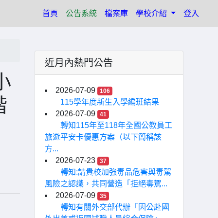
(current)
首頁
公告系統
檔案庫
學校介紹
登入
近月內熱門公告
小
2026-07-09
106
階
115學年度新生入學編班結果
2026-07-09
41
轉知115年至118年全國公教員工
旅遊平安卡優惠方案（以下簡稱該
方...
2026-07-23
37
轉知:請貴校加強毒品危害與毒駕
風險之認識，共同營造「拒絕毒駕...
2026-07-09
35
轉知有關外交部代辦「因公赴國