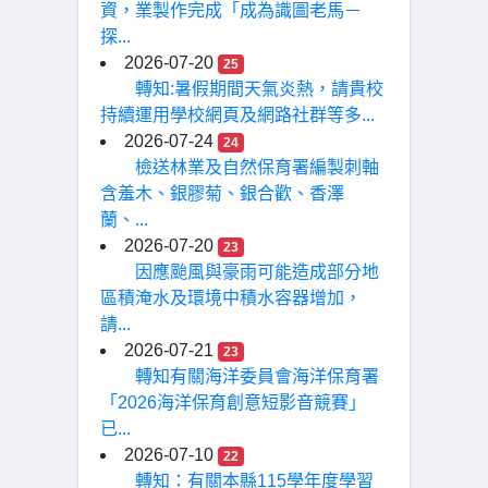
資，業製作完成「成為識圖老馬－
探...
2026-07-20
25
轉知:暑假期間天氣炎熱，請貴校
持續運用學校網頁及網路社群等多...
2026-07-24
24
檢送林業及自然保育署編製刺軸
含羞木、銀膠菊、銀合歡、香澤
蘭、...
2026-07-20
23
因應颱風與豪雨可能造成部分地
區積淹水及環境中積水容器增加，
請...
2026-07-21
23
轉知有關海洋委員會海洋保育署
「2026海洋保育創意短影音競賽」
已...
2026-07-10
22
轉知：有關本縣115學年度學習