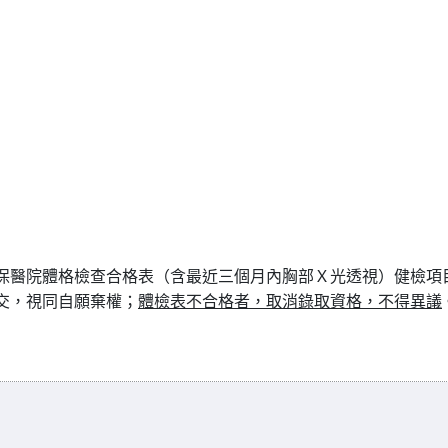
或健保醫院體格檢查合格表（含最近三個月內胸部Ｘ光透視）健檢項
交，視同自願棄權；
體檢表不合格者，取消錄取資格，不得異議