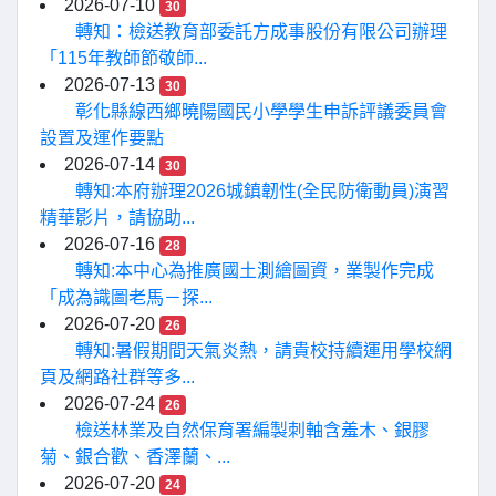
2026-07-10
30
轉知：檢送教育部委託方成事股份有限公司辦理
「115年教師節敬師...
2026-07-13
30
彰化縣線西鄉曉陽國民小學學生申訴評議委員會
設置及運作要點
2026-07-14
30
轉知:本府辦理2026城鎮韌性(全民防衛動員)演習
精華影片，請協助...
2026-07-16
28
轉知:本中心為推廣國土測繪圖資，業製作完成
「成為識圖老馬－探...
2026-07-20
26
轉知:暑假期間天氣炎熱，請貴校持續運用學校網
頁及網路社群等多...
2026-07-24
26
檢送林業及自然保育署編製刺軸含羞木、銀膠
菊、銀合歡、香澤蘭、...
2026-07-20
24