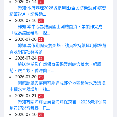
2026-07-14
30
轉知:本府辦理2026城鎮韌性(全民防衛動員)演習
精華影片，請協助...
2026-07-16
28
轉知:本中心為推廣國土測繪圖資，業製作完成
「成為識圖老馬－探...
2026-07-20
27
轉知:暑假期間天氣炎熱，請貴校持續運用學校網
頁及網路社群等多...
2026-07-24
26
檢送林業及自然保育署編製刺軸含羞木、銀膠
菊、銀合歡、香澤蘭、...
2026-07-20
25
因應颱風與豪雨可能造成部分地區積淹水及環境
中積水容器增加，請...
2026-07-21
25
轉知有關海洋委員會海洋保育署「2026海洋保育
創意短影音競賽」已...
2026-07-10
23