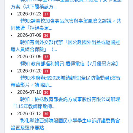
方案（以下簡稱該方...
2026-07-23
37
轉知:請貴校加強毒品危害與毒駕風險之認識，共
同營造「拒絕毒駕...
2026-07-09
36
轉知有關外交部代辦「因公赴國外出差或返國述
職人員綜合保險」（...
2026-07-09
33
轉知 教育部福利資訊-遠傳電信【7月優惠方案】
2026-07-20
31
轉知:本府辦理2026城鎮韌性(全民防衛動員)演習
精華影片，請協助...
2026-07-10
30
轉知：檢送教育部委託方成事股份有限公司辦理
「115年教師節敬師...
2026-07-13
30
彰化縣線西鄉曉陽國民小學學生申訴評議委員會
設置及運作要點