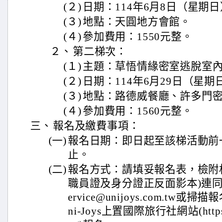
(２)
日期：114年6月8日（星期日）1
(３)
地點：天圓地方會館。
(４)
參加費用：1550元整。
２、
第二梯次：
(１)
主題：草悟情緣密室逃脫室
(２)
日期：114年6月29日（星期日）
(３)
地點：路德威餐廳、許多門
(４)
參加費用：1560元整。
三、
報名及繳費事項：
(一)
報名日期：即日起至該梯活動前
止。
(二)
報名方式：請填妥報名表，檢附
職員證及身分證正反面影本)連同報
ervice@unijoys.com.tw或
ni-Joys上置國際旅行社網站(https://