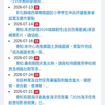
「115年教師節敬師...
2026-07-13
30
彰化縣線西鄉曉陽國民小學學生申訴評議委員會
設置及運作要點
2026-07-14
30
轉知:本府辦理2026城鎮韌性(全民防衛動員)演習
精華影片，請協助...
2026-07-16
28
轉知:本中心為推廣國土測繪圖資，業製作完成
「成為識圖老馬－探...
2026-07-20
26
轉知:暑假期間天氣炎熱，請貴校持續運用學校網
頁及網路社群等多...
2026-07-24
26
檢送林業及自然保育署編製刺軸含羞木、銀膠
菊、銀合歡、香澤蘭、...
2026-07-21
25
轉知有關海洋委員會海洋保育署「2026海洋保育
創意短影音競賽」已...