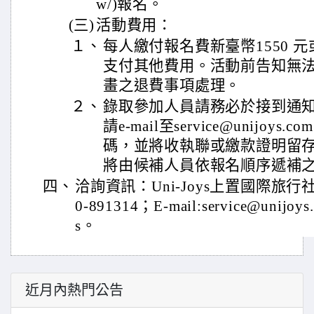
w/)報名。
(三)
活動費用：
１、
每人繳付報名費新臺幣1550 元
支付其他費用。活動前告知無
畫之退費事項處理。
２、
錄取參加人員請務必於接到通知
請e-mail至service@unijoy
碼，並將收執聯或繳款證明留
將由候補人員依報名順序遞補
四、
洽詢資訊：Uni-Joys上置國際旅行社：(
0-891314；E-mail:service@unijoys
s。
近月內熱門公告