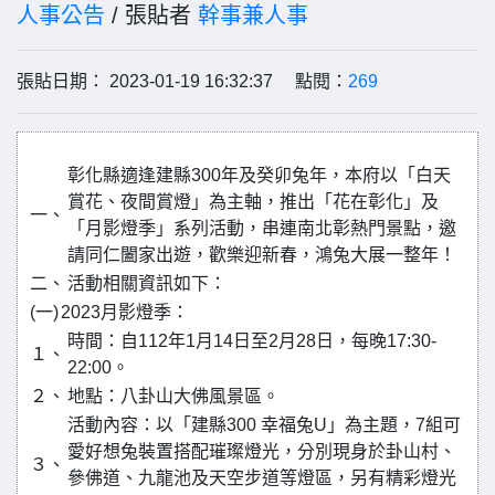
人事公告
/ 張貼者
幹事兼人事
張貼日期： 2023-01-19 16:32:37 點閱：
269
彰化縣適逢建縣300年及癸卯兔年，本府以「白天
賞花、夜間賞燈」為主軸，推出「花在彰化」及
一、
「月影燈季」系列活動，串連南北彰熱門景點，邀
請同仁闔家出遊，歡樂迎新春，鴻兔大展一整年！
二、
活動相關資訊如下：
(一)
2023月影燈季：
時間：自112年1月14日至2月28日，每晚17:30-
１、
22:00。
２、
地點：八卦山大佛風景區。
活動內容：以「建縣300 幸福兔U」為主題，7組可
愛好想兔裝置搭配璀璨燈光，分別現身於卦山村、
３、
參佛道、九龍池及天空步道等燈區，另有精彩燈光