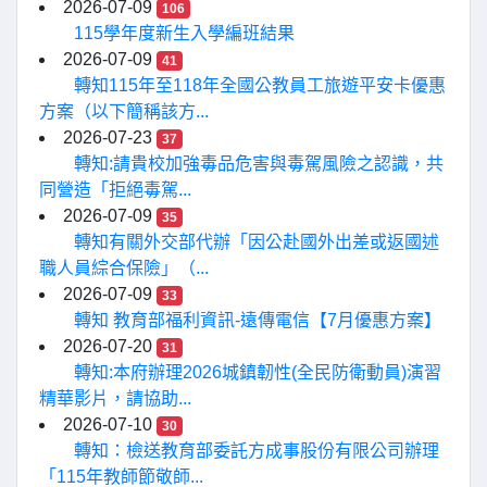
2026-07-09
106
115學年度新生入學編班結果
2026-07-09
41
轉知115年至118年全國公教員工旅遊平安卡優惠
方案（以下簡稱該方...
2026-07-23
37
轉知:請貴校加強毒品危害與毒駕風險之認識，共
同營造「拒絕毒駕...
2026-07-09
35
轉知有關外交部代辦「因公赴國外出差或返國述
職人員綜合保險」（...
2026-07-09
33
轉知 教育部福利資訊-遠傳電信【7月優惠方案】
2026-07-20
31
轉知:本府辦理2026城鎮韌性(全民防衛動員)演習
精華影片，請協助...
2026-07-10
30
轉知：檢送教育部委託方成事股份有限公司辦理
「115年教師節敬師...