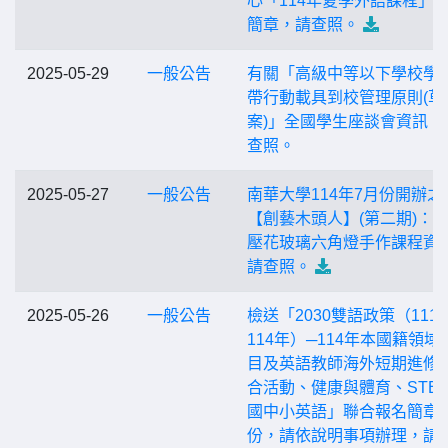
心「114年夏季外語課程」
簡章，請查照。
2025-05-29
一般公告
有關「高級中等以下學校學
帶行動載具到校管理原則(草
案)」全國學生座談會資訊，
查照。
2025-05-27
一般公告
南華大學114年7月份開辦之
【創藝木頭人】(第二期)：
壓花玻璃六角燈手作課程資
請查照。
2025-05-26
一般公告
檢送「2030雙語政策（111
114年）─114年本國籍領域/
目及英語教師海外短期進修-
合活動、健康與體育、STE
國中小英語」聯合報名簡章1
份，請依說明事項辦理，請