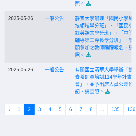
照。
2025-05-26
一般公告
靜宜大學辦理「國民小學加
技領域學分班」、「國民小
註英語文學分班」、「中等
輔導第二專長學分班」，請
願參加之教師踴躍報名，請
照。
2025-05-26
一般公告
有關國立清華大學舉辦「雙
素養師資培訓114學年計畫
會」，並予出席人員公差假
記，請查照。
‹
1
2
3
4
5
6
7
8
...
135
136