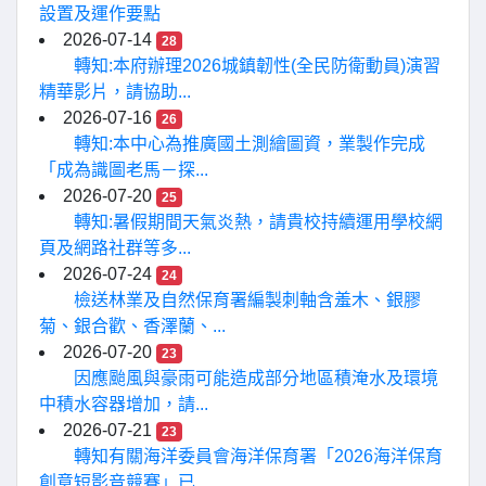
設置及運作要點
2026-07-14
28
轉知:本府辦理2026城鎮韌性(全民防衛動員)演習
精華影片，請協助...
2026-07-16
26
轉知:本中心為推廣國土測繪圖資，業製作完成
「成為識圖老馬－探...
2026-07-20
25
轉知:暑假期間天氣炎熱，請貴校持續運用學校網
頁及網路社群等多...
2026-07-24
24
檢送林業及自然保育署編製刺軸含羞木、銀膠
菊、銀合歡、香澤蘭、...
2026-07-20
23
因應颱風與豪雨可能造成部分地區積淹水及環境
中積水容器增加，請...
2026-07-21
23
轉知有關海洋委員會海洋保育署「2026海洋保育
創意短影音競賽」已...