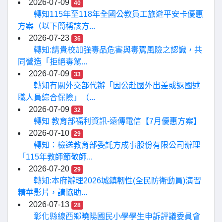
2026-07-09
40
轉知115年至118年全國公教員工旅遊平安卡優惠
方案（以下簡稱該方...
2026-07-23
36
轉知:請貴校加強毒品危害與毒駕風險之認識，共
同營造「拒絕毒駕...
2026-07-09
33
轉知有關外交部代辦「因公赴國外出差或返國述
職人員綜合保險」（...
2026-07-09
32
轉知 教育部福利資訊-遠傳電信【7月優惠方案】
2026-07-10
29
轉知：檢送教育部委託方成事股份有限公司辦理
「115年教師節敬師...
2026-07-20
29
轉知:本府辦理2026城鎮韌性(全民防衛動員)演習
精華影片，請協助...
2026-07-13
28
彰化縣線西鄉曉陽國民小學學生申訴評議委員會