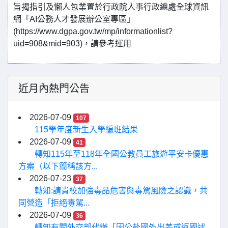
旨揭指引及懶人包業置於行政院人事行政總處全球資訊
網「AI公務人才發展辦公室專區」
(https://www.dgpa.gov.tw/mp/informationlist?
uid=908&mid=903)，請參考運用
近月內熱門公告
2026-07-09
107
115學年度新生入學編班結果
2026-07-09
41
轉知115年至118年全國公教員工旅遊平安卡優惠
方案（以下簡稱該方...
2026-07-23
37
轉知:請貴校加強毒品危害與毒駕風險之認識，共
同營造「拒絕毒駕...
2026-07-09
36
轉知有關外交部代辦「因公赴國外出差或返國述