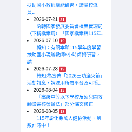
扶助國小教師增能研習，請貴校派
員...
2026-07-21
21
函轉國家發展委員會檔案管理局
（下稱檔案局）「國家檔案館115年...
2026-07-10
19
轉知：有關本縣115學年度學習
扶助國小現職教師8小時師資研習，
請...
2026-07-28
19
轉知:為宣傳「2026王功漁火節」
活動訊息，請運用所屬平台及可播...
2026-08-04
13
「高級中等以下學校及幼兒園教
師證書核發辦法」部分條文修正
2026-08-05
13
115年彰化縣萬人健檢活動，到
數計時中！