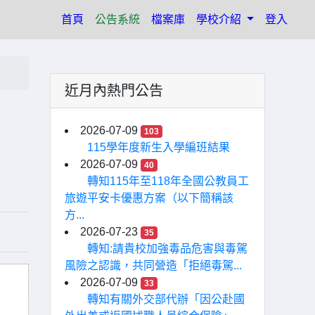
(current)
首頁
公告系統
檔案庫
學校介紹
登入
近月內熱門公告
2026-07-09
103
115學年度新生入學編班結果
2026-07-09
40
轉知115年至118年全國公教員工
旅遊平安卡優惠方案（以下簡稱該
方...
2026-07-23
35
轉知:請貴校加強毒品危害與毒駕
風險之認識，共同營造「拒絕毒駕...
2026-07-09
33
轉知有關外交部代辦「因公赴國