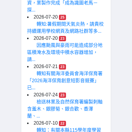
資，業製作完成「成為識圖老馬－
探...
2026-07-20
25
轉知:暑假期間天氣炎熱，請貴校
持續運用學校網頁及網路社群等多...
2026-07-20
23
因應颱風與豪雨可能造成部分地
區積淹水及環境中積水容器增加，
請...
2026-07-21
23
轉知有關海洋委員會海洋保育署
「2026海洋保育創意短影音競賽」
已...
2026-07-24
23
檢送林業及自然保育署編製刺軸
含羞木、銀膠菊、銀合歡、香澤
蘭、...
2026-07-10
22
轉知：有關本縣115學年度學習