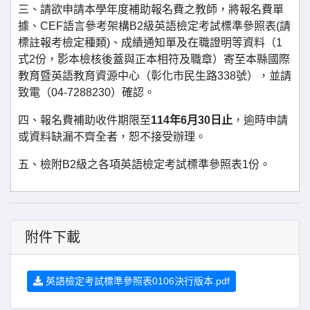
三、請欲申請本學年度補助報名費之教師，將報名費單
據、CEF語言參考架構B2級英語檢定考試標準參照表(請
標註報考檢定種類)、成績通知單及在職證明等資料（1
式2份，影本檢核後蓋與正本相符及職章）寄至本縣國際
教育暨英語教育資源中心（彰化市民生路338號），並請
致電（04-7288230）確認。
四、報名費補助收件期限至
114年6月30日止
，逾時申請
或資料缺漏不齊全者，恕不接受辦理。
五、檢附B2級之各項英語檢定考試標準參照表1份。
附件下載
英語檢定考試標準參照表0106決行版本.pdf