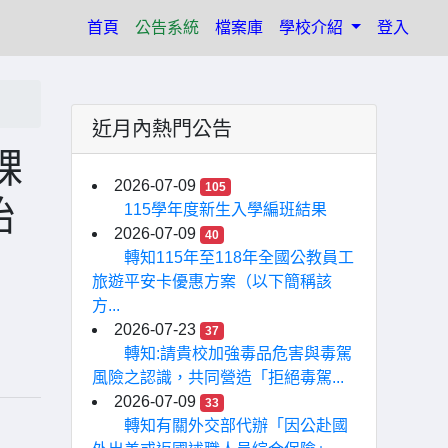
(current)
首頁
公告系統
檔案庫
學校介紹
登入
近月內熱門公告
課
2026-07-09
105
始
115學年度新生入學編班結果
2026-07-09
40
轉知115年至118年全國公教員工
旅遊平安卡優惠方案（以下簡稱該
方...
2026-07-23
37
轉知:請貴校加強毒品危害與毒駕
風險之認識，共同營造「拒絕毒駕...
2026-07-09
33
轉知有關外交部代辦「因公赴國