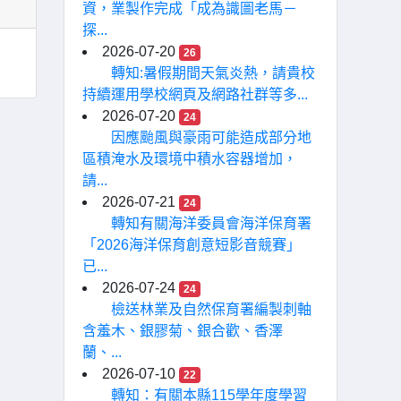
資，業製作完成「成為識圖老馬－
探...
2026-07-20
26
轉知:暑假期間天氣炎熱，請貴校
持續運用學校網頁及網路社群等多...
2026-07-20
24
因應颱風與豪雨可能造成部分地
區積淹水及環境中積水容器增加，
請...
2026-07-21
24
轉知有關海洋委員會海洋保育署
「2026海洋保育創意短影音競賽」
已...
2026-07-24
24
檢送林業及自然保育署編製刺軸
含羞木、銀膠菊、銀合歡、香澤
蘭、...
2026-07-10
22
轉知：有關本縣115學年度學習