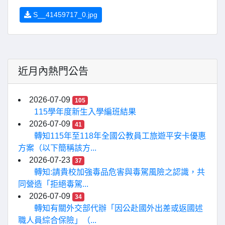
S__41459717_0.jpg
近月內熱門公告
2026-07-09
105
115學年度新生入學編班結果
2026-07-09
41
轉知115年至118年全國公教員工旅遊平安卡優惠
方案（以下簡稱該方...
2026-07-23
37
轉知:請貴校加強毒品危害與毒駕風險之認識，共
同營造「拒絕毒駕...
2026-07-09
34
轉知有關外交部代辦「因公赴國外出差或返國述
職人員綜合保險」（...