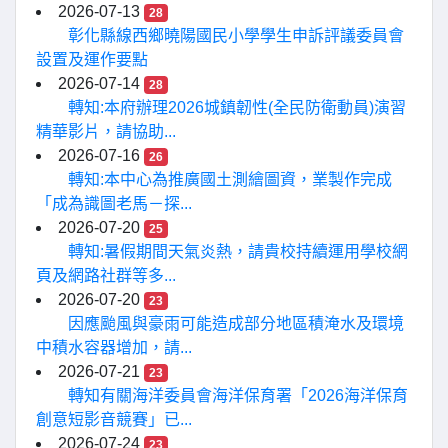
2026-07-13
28
彰化縣線西鄉曉陽國民小學學生申訴評議委員會
設置及運作要點
2026-07-14
28
轉知:本府辦理2026城鎮韌性(全民防衛動員)演習
精華影片，請協助...
2026-07-16
26
轉知:本中心為推廣國土測繪圖資，業製作完成
「成為識圖老馬－探...
2026-07-20
25
轉知:暑假期間天氣炎熱，請貴校持續運用學校網
頁及網路社群等多...
2026-07-20
23
因應颱風與豪雨可能造成部分地區積淹水及環境
中積水容器增加，請...
2026-07-21
23
轉知有關海洋委員會海洋保育署「2026海洋保育
創意短影音競賽」已...
2026-07-24
23