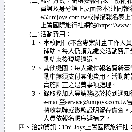
(二)
報名方式：請填妥報名表，檢附相
員證及身分證正反面影本)連同報名表電子
e@unijoys.com.tw或掃描報名表上之
上置國際旅行社網站(https://www.un
(三)
活動費用：
１、
本校同仁(不含專案計畫工作人員
補助，每人仍須先繳交活動費用
動結束後現場退還。
２、
其他機關：每人繳付報名費新臺幣15
動中無須支付其他費用。活動前
實施計畫之退費事項處理。
３、
錄取參加人員請務必於接到通知後
e-mail至service@unijoys.
將收執聯或繳款證明留存備查。
人員依報名順序遞補之。
四、
洽詢資訊：Uni-Joys上置國際旅行社：(02