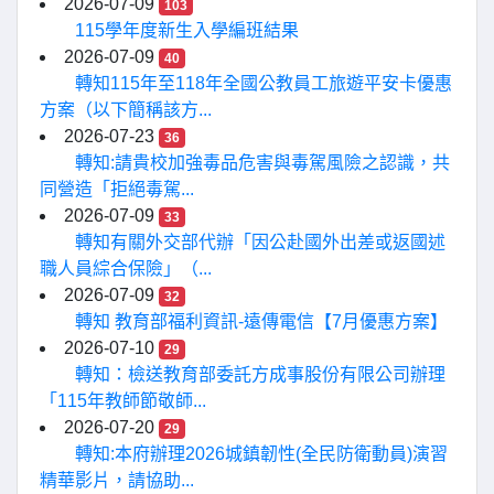
2026-07-09
103
115學年度新生入學編班結果
2026-07-09
40
轉知115年至118年全國公教員工旅遊平安卡優惠
方案（以下簡稱該方...
2026-07-23
36
轉知:請貴校加強毒品危害與毒駕風險之認識，共
同營造「拒絕毒駕...
2026-07-09
33
轉知有關外交部代辦「因公赴國外出差或返國述
職人員綜合保險」（...
2026-07-09
32
轉知 教育部福利資訊-遠傳電信【7月優惠方案】
2026-07-10
29
轉知：檢送教育部委託方成事股份有限公司辦理
「115年教師節敬師...
2026-07-20
29
轉知:本府辦理2026城鎮韌性(全民防衛動員)演習
精華影片，請協助...