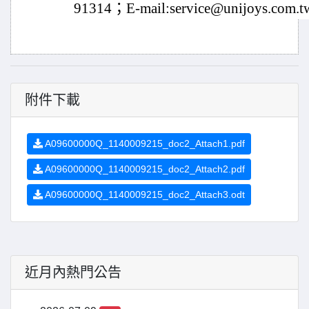
91314；E-mail:service@unijoys.com
附件下載
A09600000Q_1140009215_doc2_Attach1.pdf
A09600000Q_1140009215_doc2_Attach2.pdf
A09600000Q_1140009215_doc2_Attach3.odt
近月內熱門公告