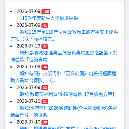
2026-07-09
105
115學年度新生入學編班結果
2026-07-09
41
轉知115年至118年全國公教員工旅遊平安卡優惠
方案（以下簡稱該方...
2026-07-23
37
轉知:請貴校加強毒品危害與毒駕風險之認識，共
同營造「拒絕毒駕...
2026-07-09
34
轉知有關外交部代辦「因公赴國外出差或返國述
職人員綜合保險」（...
2026-07-09
33
轉知 教育部福利資訊-遠傳電信【7月優惠方案】
2026-07-20
31
轉知:本府辦理2026城鎮韌性(全民防衛動員)演習
精華影片，請協助...
2026-07-10
30
轉知：檢送教育部委託方成事股份有限公司辦理