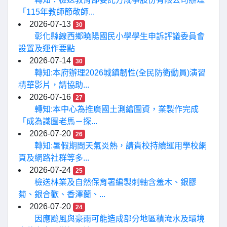
「115年教師節敬師...
2026-07-13
30
彰化縣線西鄉曉陽國民小學學生申訴評議委員會
設置及運作要點
2026-07-14
30
轉知:本府辦理2026城鎮韌性(全民防衛動員)演習
精華影片，請協助...
2026-07-16
27
轉知:本中心為推廣國土測繪圖資，業製作完成
「成為識圖老馬－探...
2026-07-20
26
轉知:暑假期間天氣炎熱，請貴校持續運用學校網
頁及網路社群等多...
2026-07-24
25
檢送林業及自然保育署編製刺軸含羞木、銀膠
菊、銀合歡、香澤蘭、...
2026-07-20
24
因應颱風與豪雨可能造成部分地區積淹水及環境