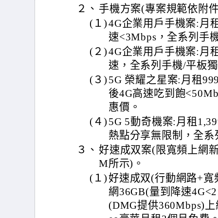
２、
手機方案(專案規範依附件
(１)
4G企業用戶手機案:月租
速<3Mbps，全系列手
(２)
4G企業用戶手機案:月
速，全系列手機/平板
(３)
5G 榮耀之星案:月租99
後4G高速吃到飽<50M
惠價。
(４)
5G 5動奇機案:月租1
熱點分享無限制，全系
３、
好速成双案(限寬頻上網
M所示)。
(１)
好速成双(行動網路+寬頻
網36GB(量到降速4G<2
(DMG提供360Mbps