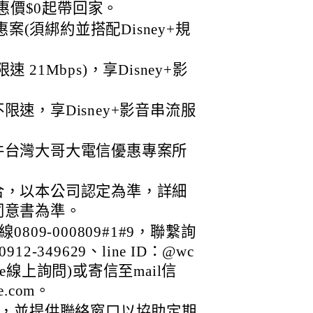
惠價$0起帶回家。
惠案(須綁約並搭配Disney+規
 21Mbps)，享Disney+影
限速，享Disney+影音串流服
件台灣大哥大電信優惠專案所
合，以本公司認定為準，詳細
同意書為準。
09-000809#1#9，聯繫詢
349629、line ID：@wc
ne線上詢問)或寄信至mail信
le.com。
，並提供聯絡窗口以協助定期