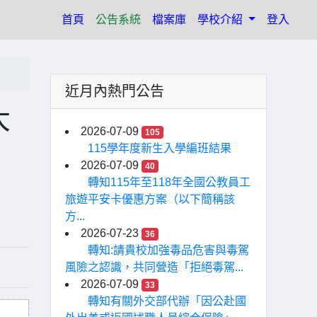
(current)
首頁
公告系統
檔案庫
學校介紹
登入
近月內熱門公告
大
2026-07-09
105
115學年度新生入學編班結果
2026-07-09
40
轉知115年至118年全國公教員工
旅遊平安卡優惠方案（以下簡稱該
方...
2026-07-23
36
轉知:請貴校加強毒品危害與毒駕
風險之認識，共同營造「拒絕毒駕...
2026-07-09
33
轉知有關外交部代辦「因公赴國