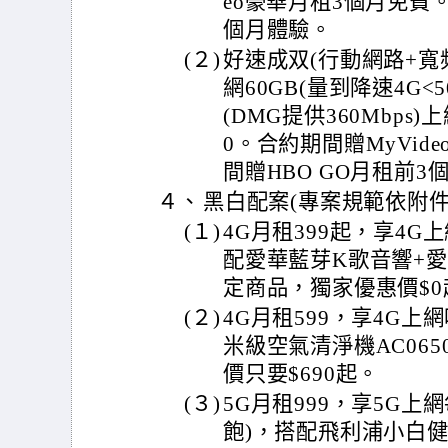
eo豪華月租3個月免費。
個月體驗。
(２)
好速成双(行動網路+寬頻
網60GB(量到降速4G<5
(DMG提供360Mbps)
0。合約期間贈MyVid
間贈HBO GO月租前3
４、
黑白配案(專案規範依附件
(１)
4G月租399起，享4G上
配愛華藍芽K歌音響+
定商品，獨家優惠價$
(２)
4G月租599，享4G
米級空氣清淨機AC06
價只要$690起。
(３)
5G月租999，享5G上
飽)，搭配飛利浦小白健