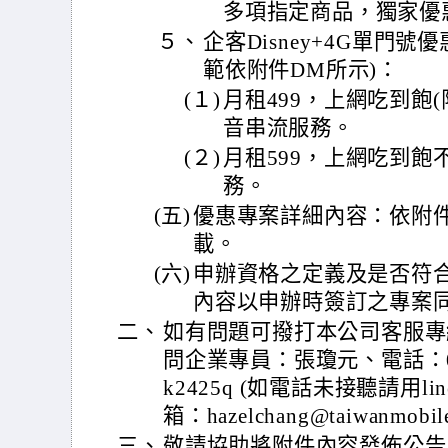
多項指定商品，獨家優
５、
企客Disney+4G單門號優
範依附件DM所示)：
(１)
月租499，上網吃到飽(限速
音串流服務。
(２)
月租599，上網吃到飽不
務。
(五)
優惠專案詳細內容：依附
載。
(六)
申辦資格之定義及是否符
內容以申辦時簽訂之專案
二、
如有問題可撥打本公司客服專線08
問企業專員：張瓊元、電話：0912-
k2425q (如電話未接聽請用li
箱：hazelchang@taiwanmobi
三、
敬請協助將附件內容發佈公告