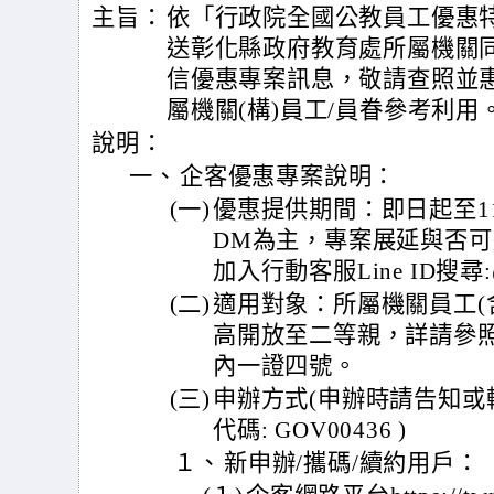
主旨：
依「行政院全國公教員工優惠
送彰化縣政府教育處所屬機關
信優惠專案訊息，敬請查照並
屬機關(構)員工/員眷參考利用
說明：
一、
企客優惠專案說明：
(一)
優惠提供期間：即日起至11
DM為主，專案展延與否可進線
加入行動客服Line ID搜尋:
(二)
適用對象：所屬機關員工(
高開放至二等親，詳請參照
內一證四號。
(三)
申辦方式(申辦時請告知或
代碼: GOV00436 )
１、
新申辦/攜碼/續約用戶：