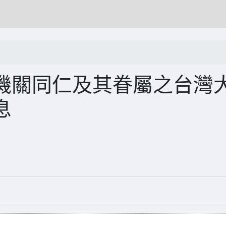
機關同仁及其眷屬之台灣
息