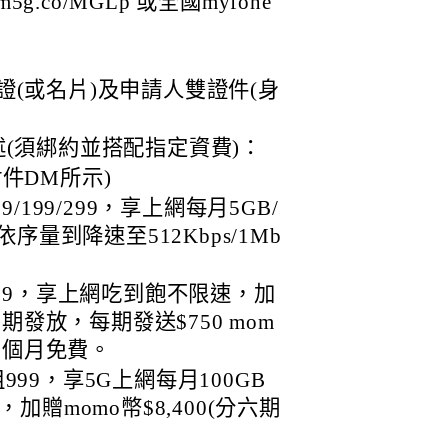
m5g.co/MGLp 或全國myfone
(或名片)及申請人雙證件(身
(須綁約並搭配指定資費)：
件DM所示)
9/199/299，享上網每月5GB/
依序量到降速至512Kbps/1Mb
499，享上網吃到飽不限速，加
分兩期發放，每期發送$750 mom
前3個月免費。
999，享5G上網每月100GB
，加贈momo幣$8,400(分六期