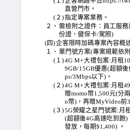
(１)
企客網路平台https://tw
直營門市。
(２)
指定專案業務。
２、
需檢附之證件：員工服務證
份證、健保卡/駕照)
(四)
企客限時加碼專案內容概述
１、
單門號方案(專案規範依附
(１)
4G M+大禮包案:月租10
9GB/15GB優惠(超額後
ps/3Mbps以下)。
(２)
4G M+大禮包案:月租
贈momo幣1,500元(
o幣)，再贈MyVideo
(３)
5G榮耀之星門號案:月租
(超額後4G高速吃到飽) 
發放，每期$1,400) 。