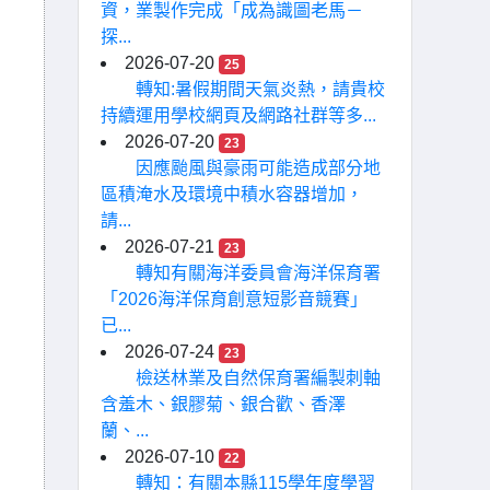
資，業製作完成「成為識圖老馬－
探...
2026-07-20
25
轉知:暑假期間天氣炎熱，請貴校
持續運用學校網頁及網路社群等多...
2026-07-20
23
因應颱風與豪雨可能造成部分地
區積淹水及環境中積水容器增加，
請...
2026-07-21
23
轉知有關海洋委員會海洋保育署
「2026海洋保育創意短影音競賽」
已...
2026-07-24
23
檢送林業及自然保育署編製刺軸
含羞木、銀膠菊、銀合歡、香澤
蘭、...
2026-07-10
22
轉知：有關本縣115學年度學習