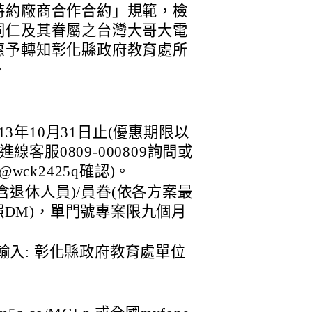
特約廠商合作合約」規範，檢
同仁及其眷屬之台灣大哥大電
惠予轉知彰化縣政府教育處所
。
3年10月31日止(優惠期限以
客服0809-000809詢問或
@wck2425q確認)。
含退休人員)/員眷(依各方案最
DM)，單門號專案限九個月
輸入: 彰化縣政府教育處單位