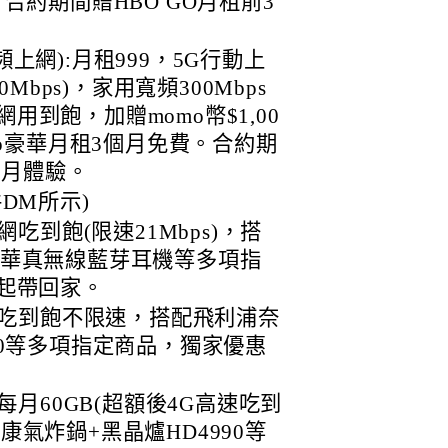
合約期間贈HBO GO月租前3
上網):月租999，5G行動上
0Mbps)，家用寬頻300Mbps
上網用到飽，加贈momo幣$1,00
eo豪華月租3個月免費。合約期
個月體驗。
DM所示)
網吃到飽(限速21Mbps)，搭
愛華真無線藍芽耳機等多項指
0起帶回家。
上網吃到飽不限速，搭配飛利浦奈
50等多項指定商品，獨家優惠
網每月60GB(超額後4G高速吃到
康氣炸鍋+黑晶爐HD4990等