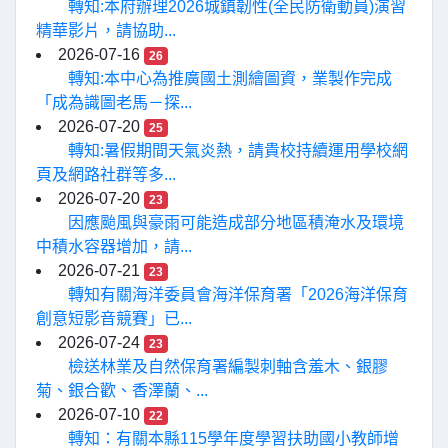
轉知:本府辦理2026城鎮韌性(全民防衛動員)演習
精華影片，請協助...
2026-07-16
26
轉知:本中心為推廣國土測繪圖資，業製作完成
「成為識圖老馬－探...
2026-07-20
25
轉知:暑假期間天氣炎熱，請貴校持續運用學校網
頁及網路社群等多...
2026-07-20
23
因應颱風與豪雨可能造成部分地區積淹水及環境
中積水容器增加，請...
2026-07-21
23
轉知有關海洋委員會海洋保育署「2026海洋保育
創意短影音競賽」已...
2026-07-24
23
檢送林業及自然保育署編製刺軸含羞木、銀膠
菊、銀合歡、香澤蘭、...
2026-07-10
22
轉知：有關本縣115學年度學習扶助國小教師增