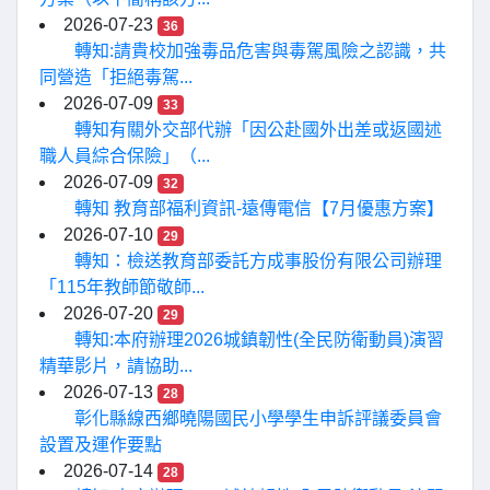
2026-07-23
36
轉知:請貴校加強毒品危害與毒駕風險之認識，共
同營造「拒絕毒駕...
2026-07-09
33
轉知有關外交部代辦「因公赴國外出差或返國述
職人員綜合保險」（...
2026-07-09
32
轉知 教育部福利資訊-遠傳電信【7月優惠方案】
2026-07-10
29
轉知：檢送教育部委託方成事股份有限公司辦理
「115年教師節敬師...
2026-07-20
29
轉知:本府辦理2026城鎮韌性(全民防衛動員)演習
精華影片，請協助...
2026-07-13
28
彰化縣線西鄉曉陽國民小學學生申訴評議委員會
設置及運作要點
2026-07-14
28