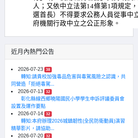
人；又依中立法第14條第1項規定
選首長）不得要求公務人員從事中
府機關行政中立之公正形象。
近月內熱門公告
2026-07-23
38
轉知:請貴校加強毒品危害與毒駕風險之認識，共
同營造「拒絕毒駕...
2026-07-13
32
彰化縣線西鄉曉陽國民小學學生申訴評議委員會
設置及運作要點
2026-07-14
32
轉知:本府辦理2026城鎮韌性(全民防衛動員)演習
精華影片，請協助...
2026-07-20
32