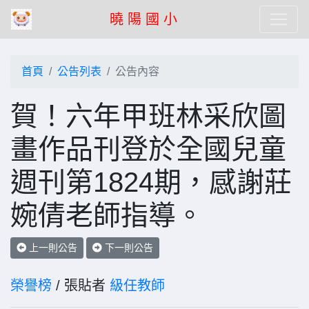
曉 陽 國 小
首頁
公告列表
公告內容
賀！六年甲班林采欣圖
畫作品刊登於全國兒童
週刊第1824期，感謝莊
婉倩老師指導。
上一則公告
下一則公告
榮譽榜
/ 張貼者
級任教師