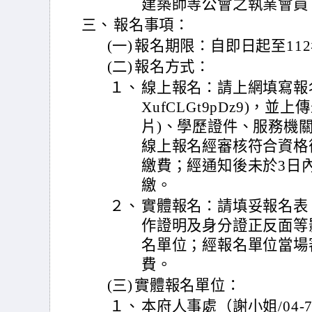
建築師等公會之執業會員
三、
報名事項：
(一)
報名期限：自即日起至112
(二)
報名方式：
１、
線上報名：請上網填寫報名表(htt
XufCLGt9pDz9)，
片)、學歷證件、服務機
線上報名經審核符合資格
繳費；經通知後未於3日
繳。
２、
實體報名：請填妥報名表
作證明及身分證正反面等
名單位；經報名單位當場
費。
(三)
實體報名單位：
１、
本府人事處（謝小姐/04-7