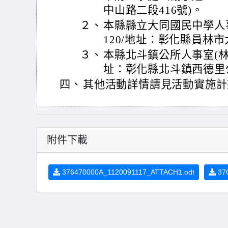
中山路二段416號)。
２、
本縣縣立大同國民中學人事室(
120/地址：彰化縣員林市
３、
本縣北斗鎮公所人事室(林主任/
址：彰化縣北斗鎮西德里
四、
其他活動詳情請見活動實施計
附件下載
376470000A_1120091117_ATTACH1.odt
376