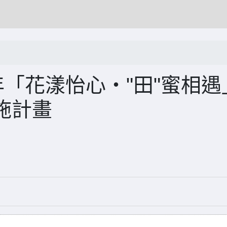
年「花漾怡心‧"田"蜜相遇
施計畫