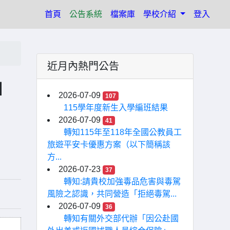
(current)
首頁
公告系統
檔案庫
學校介紹
登入
近月內熱門公告
」
2026-07-09
107
115學年度新生入學編班結果
2026-07-09
41
轉知115年至118年全國公教員工
旅遊平安卡優惠方案（以下簡稱該
方...
2026-07-23
37
轉知:請貴校加強毒品危害與毒駕
風險之認識，共同營造「拒絕毒駕...
2026-07-09
36
轉知有關外交部代辦「因公赴國