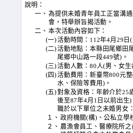
說明：
一、
為提供未婚青年員工正當溝通
會，特舉辦旨揭活動。
二、
本次活動內容如下：
(一)
活動時間：112年4月29日
(二)
活動地點：本縣田尾鄉田尾
尾鄉中山路一段449號)。
(三)
活動人數：80人(男、女生
(四)
活動費用：新臺幣800元
水、保險等費用)。
(五)
對象及資格：年齡介於25歲
後至87年4月1日以前出
職於以下單位之未婚男女
１、
政府機關(構)、公私立
２、
農漁會員工、醫療院所之