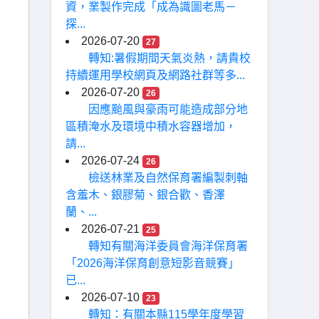
資，業製作完成「成為識圖老馬－
探...
2026-07-20
27
轉知:暑假期間天氣炎熱，請貴校
持續運用學校網頁及網路社群等多...
2026-07-20
26
因應颱風與豪雨可能造成部分地
區積淹水及環境中積水容器增加，
請...
2026-07-24
26
檢送林業及自然保育署編製刺軸
含羞木、銀膠菊、銀合歡、香澤
蘭、...
2026-07-21
25
轉知有關海洋委員會海洋保育署
「2026海洋保育創意短影音競賽」
已...
2026-07-10
23
轉知：有關本縣115學年度學習