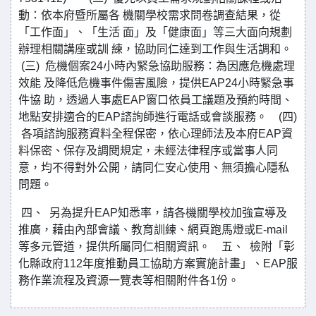
動：依本府暨所屬各 機關學校需求問卷調查結果，從
「工作面」、「生活 面」及「健康面」等三大面向規劃
辦理相關講座或訓 練，協助同仁達到工作與生活調和。
(三) 危機個案24小時內緊急協助服務：為因應危機處理
效能 及降低危機事件傷害風險，提供EAP24小時緊急事
件協 助，透過人事處EAP窗口依員工議題及預約時間、
地點安排適合的EAP諮詢師進行電話或會談服務。 (四)
各項諮詢服務資料全程保密，依心理師法及本府EAP資
料保密、保存及調閱規定，未經法律程序或當事人同
意，均不得對外公開，請同仁安心使用、無須擔心隱私
問題。
四、 另為提升EAP知悉率，請各機關學校加強宣導及
推廣，藉由內部會議、教育訓練、網頁跑馬燈或E-mail
等多元管道，提供所屬同仁相關資訊。 五、 檢附「彰
化縣政府112年度推動員工協助方案實施計畫」、EAP服
務作業流程及資源一覽表等相關附件各1份。