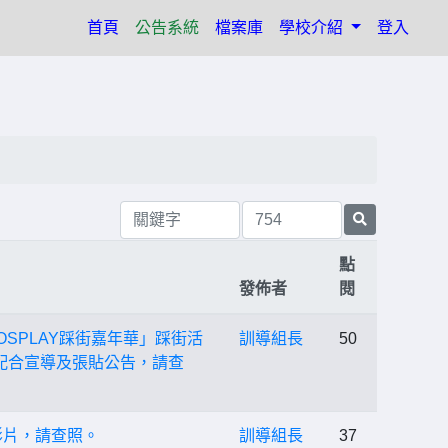
(current)
首頁
公告系統
檔案庫
學校介紹
登入
點
發佈者
閱
COSPLAY踩街嘉年華」踩街活
訓導組長
50
配合宣導及張貼公告，請查
影片，請查照。
訓導組長
37