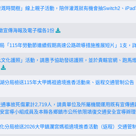
溉時間樹」線上親子活動，陪伴灌溉就有機會抽Switch2、iP
開徵宣傳海報及電子檔各1份
局「115年勞動節連續假期高速公路疏導措施推展短片」1支，
彰化文化護照」活動，請惠予協助發送護照，並於貴轄官網、跑馬
湖分局檢送115年大甲媽祖遶境進香活動來、返程交通管制公告
路交通事故死傷累計2,719人，請貴單位及所屬機關運用既有宣傳
安宣導小組成員及本縣各鄉鎮市公所依限填復交通安全宣導辧理
化分局檢送2026大甲鎮瀾宮媽祖遶境進香活動（返程）交通管制