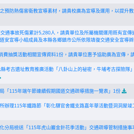
之預防熱傷害衛教宣導素材，請貴校廣為宣導及運用，以提升教
道路交通事故死傷累計5,280人，請貴單位及所屬機關運用既有宣
道安宣導小組成員及本縣各鄉鎮市公所依限填復交通安全宣導辧
O購消費抽獎活動相關宣傳資料1份，請貴單位惠予協助廣為宣傳，
化縣考古遺址教育推廣活動「八卦山上的祕密，牛埔考古探險隊
局「115年端午節連續假期國道交通疏導措施一覽表」1份
所辦理115年鐵路節「彰化驛官舍鐵支路嘉年華活動暨洞洞屋竣
化分局檢送「115年虎山巖金針花季活動」交通疏導管制措施事