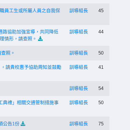
職員工生或所屬人員之自我保
訓導組長
45
傳通路協助加強宣導，共同降低
訓導組長
44
理情形，請查照。
請查照。
訓導組長
50
」，請貴校惠予協助周知並鼓勵
訓導組長
41
訓導組長
54
工典禮」相關交通管制措施事
訓導組長
50
項公告1份
訓導組長
75